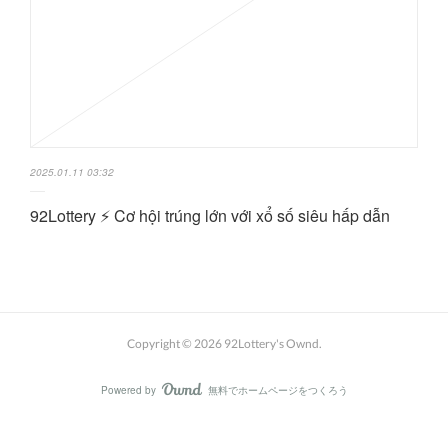
2025.01.11 03:32
92Lottery ⚡️ Cơ hội trúng lớn với xổ số siêu hấp dẫn
Copyright ©
2026
92Lottery's Ownd
.
Powered by
無料でホームページをつくろう
AmebaOwnd
フォロー